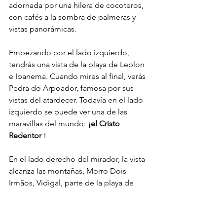
adornada por una hilera de cocoteros, 
con cafés a la sombra de palmeras y 
vistas panorámicas.
Empezando por el lado izquierdo, 
tendrás una vista de la playa de Leblon 
e Ipanema. Cuando mires al final, verás 
Pedra do Arpoador, famosa por sus 
vistas del atardecer. Todavía en el lado 
izquierdo se puede ver una de las 
maravillas del mundo:
¡el Cristo 
Redentor
!
En el lado derecho del mirador, la vista 
alcanza las montañas, Morro Dois 
Irmãos, Vidigal, parte de la playa de 
Leblon y el hermoso Hotel Sheraton.
De fácil acceso, el lugar cuenta con 