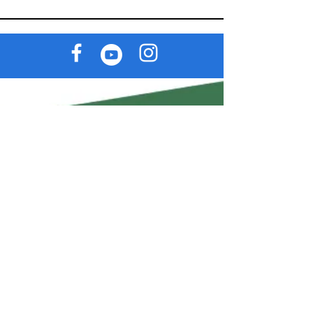
Hogar
Alojamiento
Paquetes individuales
Restaurantes
Paquetes para parejas
Eventos
Paquetes grupales
Tours
Paquetes turísticos
Blog
Alquiler de espacios
Almacenar
Anunciar
Planes
Política de cambios