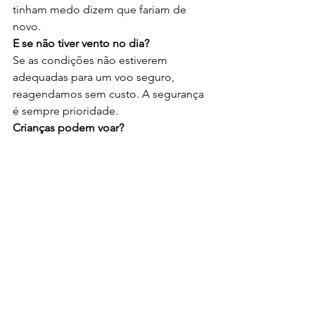
tinham medo dizem que fariam de 
novo.
E se não tiver vento no dia?
Se as condições não estiverem 
adequadas para um voo seguro, 
reagendamos sem custo. A segurança 
é sempre prioridade.
Crianças podem voar?
Menores de 16 anos podem voar com 
autorização assinada pelos 
responsáveis.
Reserve seu Voo de Parapente
Existem experiências que mudam a 
forma como você vê o mundo. Voar 
sobre o Rio de Janeiro é uma delas. 
Em poucos minutos no ar, você vê a 
cidade de um ângulo que menos de 