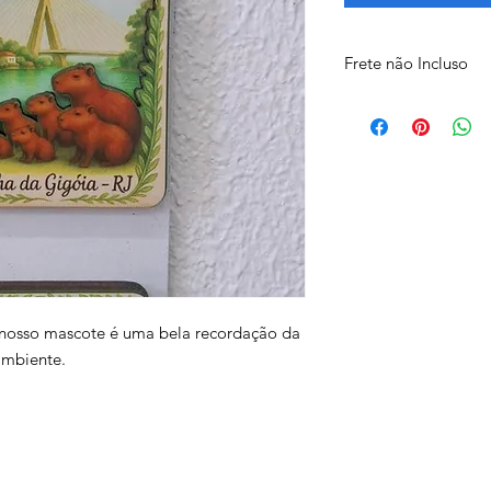
Frete não Incluso
Os valores de fretes
contato para organiz
opções de frete via 
Uber Moto ou Retirad
 nosso mascote é uma bela recordação da
ambiente.