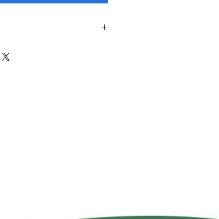
 não estão inclusos, entraremos em
ar a melhor maneira entre as
correios e transportadora, Motoboy,
a na Loja