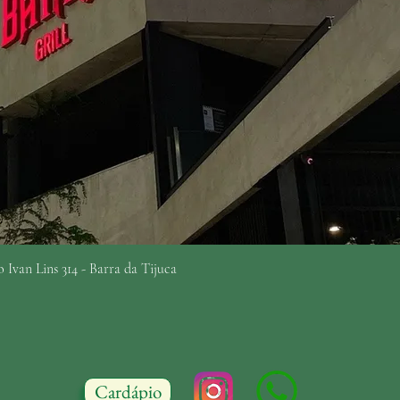
 Ivan Lins 314 - Barra da Tijuca
Cardápio