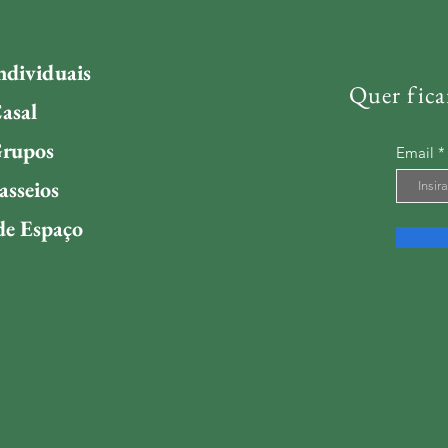
ndividuais
Quer fica
asal
Grupos
Email
asseios
de Espaço