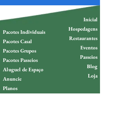
Inícial
Hospedagens
Pacotes Individuais
Restaurantes
Pacotes Casal
Eventos
Pacotes Grupos
Passeios
Pacotes Passeios
Blog
Aluguel de Espaço
Loja
Anuncie
Planos
Política de troca
Política de reembolso
Quer ficar por dentro do que
acontece na Ilha da Gigóia?