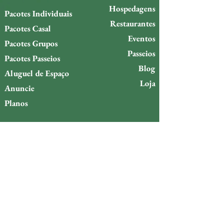
Hospedagens
Pacotes Individuais
Restaurantes
Pacotes Casal
Eventos
Pacotes Grupos
Passeios
Pacotes Passeios
Blog
Aluguel de Espaço
Loja
Anuncie
Planos
Política de troca
Política de reembolso
Quer ficar por dentro do que
acontece na Ilha da Gigóia?
Email