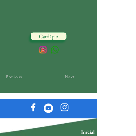
Cardápio
Previous
Next
Inícial