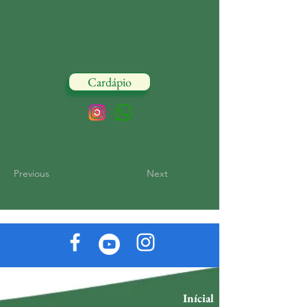
Cardápio
Previous
Next
Inícial