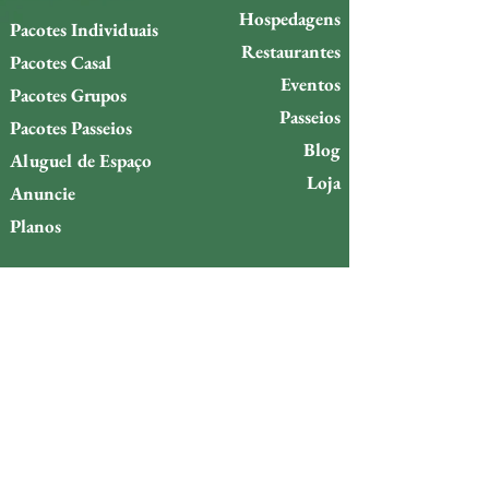
Hospedagens
Pacotes Individuais
Restaurantes
Pacotes Casal
Eventos
Pacotes Grupos
Passeios
Pacotes Passeios
Blog
Aluguel de Espaço
Loja
Anuncie
Planos
Política de troca
Política de reembolso
Quer ficar por dentro do que
acontece na Ilha da Gigóia?
Email