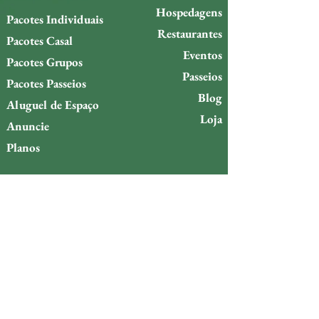
Hospedagens
Pacotes Individuais
Restaurantes
Pacotes Casal
Eventos
Pacotes Grupos
Passeios
Pacotes Passeios
Blog
Aluguel de Espaço
Loja
Anuncie
Planos
Política de troca
Política de reembolso
Quer ficar por dentro do que
acontece na Ilha da Gigóia?
Email