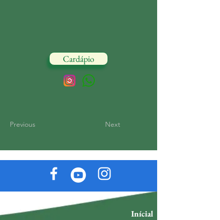
Cardápio
Previous
Next
Inícial