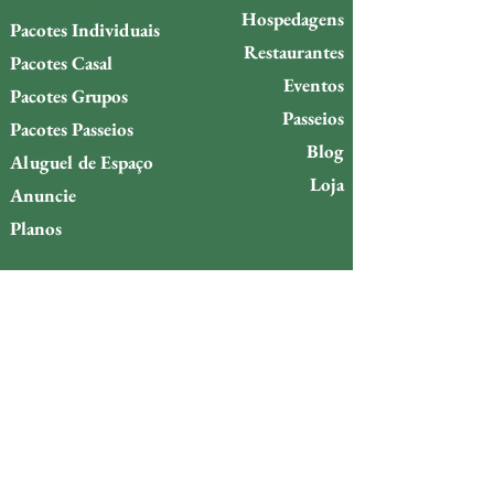
Hospedagens
Pacotes Individuais
Restaurantes
Pacotes Casal
Eventos
Pacotes Grupos
Passeios
Pacotes Passeios
Blog
Aluguel de Espaço
Loja
Anuncie
Planos
Política de troca
Política de reembolso
Quer ficar por dentro do que
acontece na Ilha da Gigóia?
Email