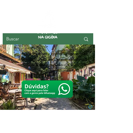
ILHA DA GIGOIA
Após a compra verifique seu e-mail,
Compras com cartão por Whatsapp!
Reservas para mesmo dia até 24hs,
apenas por Whatsapp!