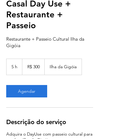
Casal Day Use +
Restaurante +
Passeio
Restaurante + Passeio Cultural Ilha da
Gigóia
300
Reais
5 h
5
R$ 300
Ilha da Gigóia
brasileiros
h
Agendar
Descrição do serviço
Adquira o DayUse com passeio cultural para