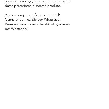
horário do serviço, sendo reagendado para
datas posteriores o mesmo produto.
Após a compra verifique seu e-mail!
Compras com cartão por Whatsapp!
Reservas para mesmo dia até 24hs, apenas
por Whatsapp!
Informações de contato
Ilha da Gigóia - Barra da Tijuca, Rio de
Janeiro - State of Rio de Janeiro, Brazil
21995857674
contato@oquefazernagigoia.com