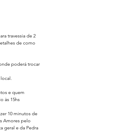
ra travessia de 2
detalhes de como
 onde poderá trocar
local.
nutos e quem
io às 15hs
azer 10 minutos de
os Amores pelo
a geral e da Pedra