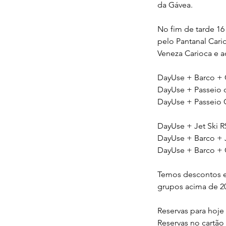
da Gávea.
No fim de tarde 16
pelo Pantanal Cari
Veneza Carioca e a
DayUse + Barco + C
DayUse + Passeio 
DayUse + Passeio C
DayUse + Jet Ski R
DayUse + Barco + J
DayUse + Barco + C
Temos descontos e
grupos acima de 2
Reservas para hoj
Reservas no cartão