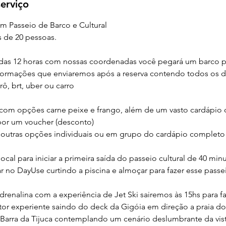
erviço
m Passeio de Barco e Cultural
 de 20 pessoas.
das 12 horas com nossas coordenadas você pegará um barco pa
formações que enviaremos após a reserva contendo todos os 
ô, brt, uber ou carro
 com opções carne peixe e frango, além de um vasto cardápio
por um voucher (desconto)
 outras opções individuais ou em grupo do cardápio completo 
ocal para iniciar a primeira saída do passeio cultural de 40 mi
r no DayUse curtindo a piscina e almoçar para fazer esse passe
adrenalina com a experiência de Jet Ski sairemos às 15hs para f
tor experiente saindo do deck da Gigóia em direção a praia d
 Barra da Tijuca contemplando um cenário deslumbrante da vist