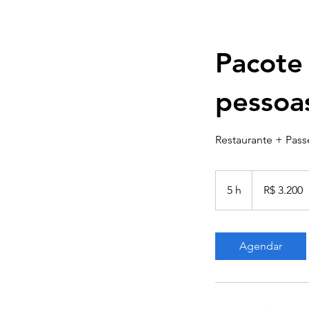
Pacote
pessoa
Restaurante + Pass
3.200
Reais
5 h
5
R$ 3.200
brasileiros
h
Agendar