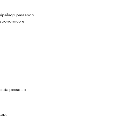
quipélago passando
astronômico e
 cada pessoa e
App.