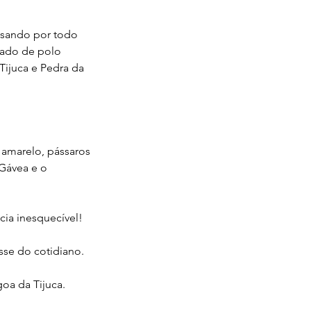
assando por todo
amado de polo
 Tijuca e Pedra da
 amarelo, pássaros
 Gávea e o
cia inesquecível!
sse do cotidiano.
oa da Tijuca.