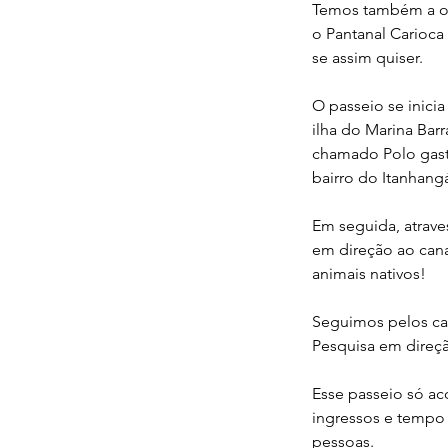
Temos também a op
o Pantanal Carioca
se assim quiser.
O passeio se inici
ilha do Marina Barr
chamado Polo gast
bairro do Itanhang
Em seguida, atraves
em direção ao cana
animais nativos!
Seguimos pelos cana
Pesquisa em direçã
Esse passeio só ac
ingressos e tempo 
pessoas.