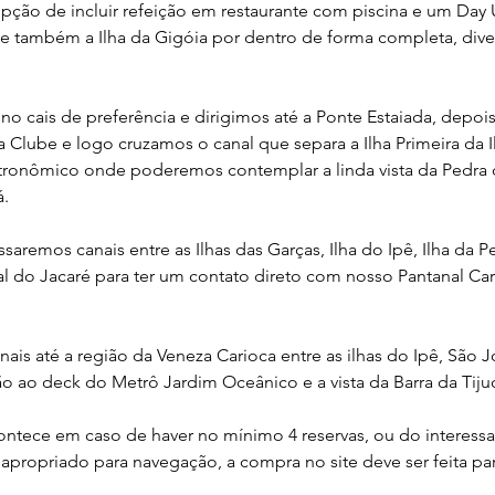
ção de incluir refeição em restaurante com piscina e um Day
 e também a Ilha da Gigóia por dentro de forma completa, diver
a no cais de preferência e dirigimos até a Ponte Estaiada, depo
a Clube e logo cruzamos o canal que separa a Ilha Primeira da 
ronômico onde poderemos contemplar a linda vista da Pedra d
á.
saremos canais entre as Ilhas das Garças, Ilha do Ipê, Ilha da 
l do Jacaré para ter um contato direto com nosso Pantanal Car
is até a região da Veneza Carioca entre as ilhas do Ipê, São J
o ao deck do Metrô Jardim Oceânico e a vista da Barra da Tiju
ontece em caso de haver no mínimo 4 reservas, ou do interess
apropriado para navegação, a compra no site deve ser feita pa