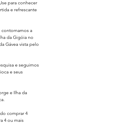
 Use para conhecer
tida e refrescante
is contornamos a
Ilha da Gigóia no
a Gávea vista pelo
Pesquisa e seguimos
ioca e seus
orge e Ilha da
ca.
ado comprar 4
ra 4 ou mais