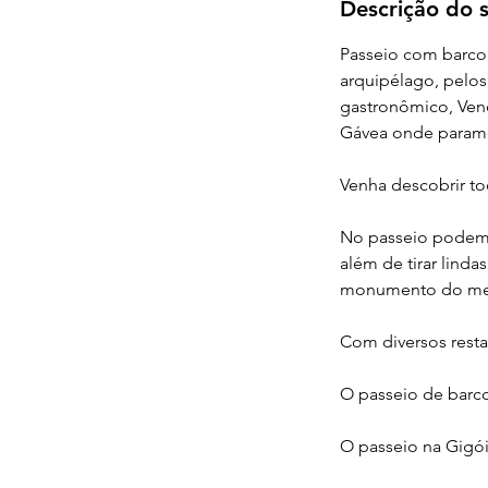
Descrição do s
Passeio com barco 
arquipélago, pelos
gastronômico, Venez
Gávea onde paramo
Venha descobrir to
No passeio podemo
além de tirar lind
monumento do met
Com diversos restau
O passeio de barco 
O passeio na Gigói