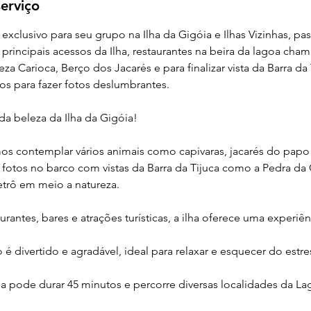
erviço
exclusivo para seu grupo na Ilha da Gigóia e Ilhas Vizinhas, p
 principais acessos da Ilha, restaurantes na beira da lagoa ch
a Carioca, Berço dos Jacarés e para finalizar vista da Barra da
s para fazer fotos deslumbrantes.
da beleza da Ilha da Gigóia!
s contemplar vários animais como capivaras, jacarés do papo
as fotos no barco com vistas da Barra da Tijuca como a Pedra da
rô em meio a natureza.
rantes, bares e atrações turísticas, a ilha oferece uma experiên
é divertido e agradável, ideal para relaxar e esquecer do estre
a pode durar 45 minutos e percorre diversas localidades da Lag