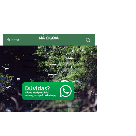
ILHA DA GIGOIA
Após a compra verifique seu e-mail,
Compras com cartão por Whatsapp!
Reservas para mesmo dia até 24hs,
apenas por Whatsapp!