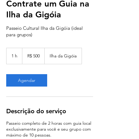
Contrate um Guia na
Ilha da Gigóia
Passeio Cultural Ilha da Gigóia (ideal
para grupos)
500
Reais
1 h
1
R$ 500
Ilha da Gigóia
brasileiros
Agendar
Descrição do serviço
Passeio completo de 2 horas com guia local
exclusivamente para você e seu grupo com
máximo de 10 pessoas.