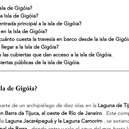
sla de Gigóia?
a Isla de Gigóia?
ntrada principal a la isla de Gigóia?
en la Isla de Gigóia?
uánto cuesta la travesía en barco desde la isla de Gigói
egar a la Isla de Gigóia?
 las cubiertas que dan acceso a la isla de Gigóia.
ertas públicas de la isla de Gigóia.
sla de Gigóia?
parte de un archipiélago
 de diez islas en la 
Laguna de Tij
n Barra da Tijuca, al oeste de Río de Janeiro
. Este comp
la
Laguna Jacarépaguá y la Laguna Camorim
, se extie
nal de Barra
, donde entra y sale el agua del mar, hasta l