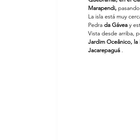
Marapendi,
pasando
La isla está muy cer
Pedra
da Gávea
y es
Vista desde arriba, 
Jardim Oceânico, la I
Jacarepaguá
.