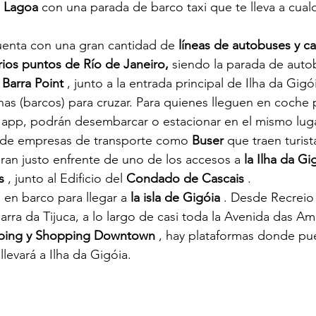
a Lagoa
 con una parada de barco taxi que te lleva a cualq
uenta con una gran cantidad de 
líneas de autobuses y c
rios puntos de Río de Janeiro,
 siendo la parada de auto
Barra Point
 , junto a la entrada principal de Ilha da Gig
nas (barcos) para cruzar. Para quienes lleguen en coche p
app, podrán desembarcar o estacionar en el mismo luga
 de empresas de transporte como 
Buser
 que traen turist
aran justo enfrente de uno de los accesos a 
la Ilha da Gi
s
 , junto al Edificio del 
Condado de Cascais
 .
en barco para llegar a 
la isla de Gigóia
 . Desde Recreio
arra da Tijuca, a lo largo de casi toda la Avenida das A
ping y Shopping Downtown
 , hay plataformas donde pu
llevará a Ilha da Gigóia.