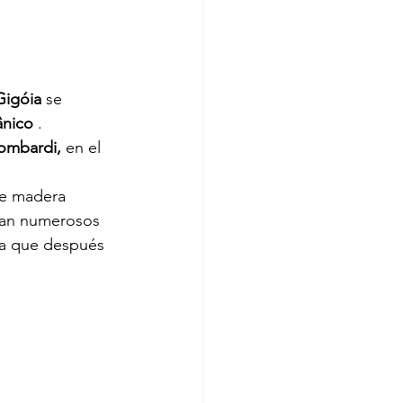
 Gigóia
 se 
ânico
 .
Lombardi,
 en el 
e madera 
zan numerosos 
ya que después 