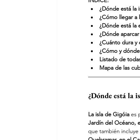
ÍNDICE:
¿Dónde está la i
¿Cómo llegar a l
¿Dónde está la e
¿Dónde aparcar 
¿Cuánto dura y c
¿Cómo y dónde ll
Listado de todas
Mapa de las cubi
¿Dónde está la i
La isla de Gigóia
es
Jardín del Océano, e
que también incluye 
Quebramar, en el Ca