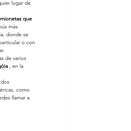
uier lugar de 
amionetas que 
bús más 
óia, donde se 
articular o con 
r.
as de varios 
góia
 , en la 
 dos 
méricas, como 
edes llamar a 