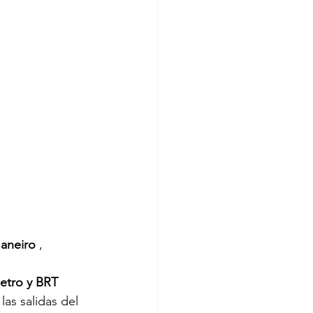
Janeiro
 , 
etro y BRT 
as salidas del 