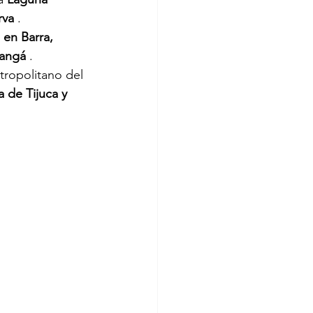
rva
.
 en Barra,
hangá
.
etropolitano del
 de Tijuca y 