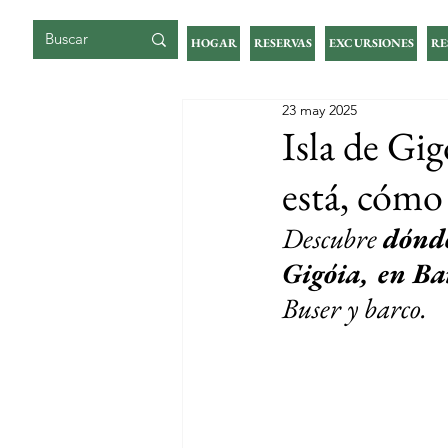
ISLA DE GIGOIA
HOGAR
RESERVAS
EXCURSIONES
RE
23 may 2025
Isla de Gi
está, cómo 
Descubre
dónde
Gigóia, en Ba
Buser y barco.