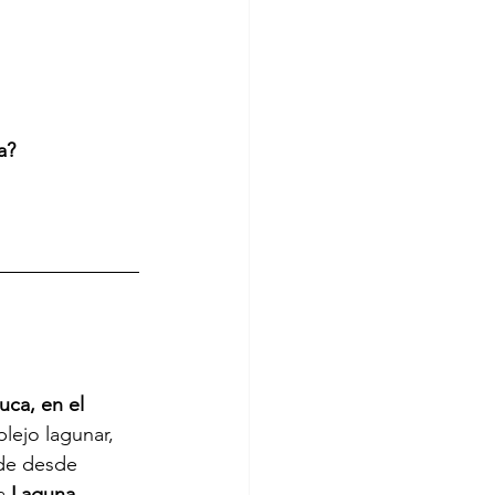
a?
uca,
en el 
lejo lagunar, 
nde desde
a
Laguna 