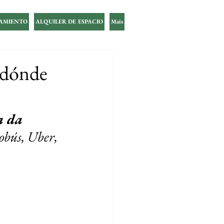
AMIENTO
ALQUILER DE ESPACIO
Mais
e dónde
a da 
obús, Uber, 