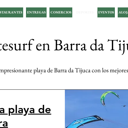
STAURANTES
ENTREGAS
COMERCIOS
DEPORTES
EVENTOS
ALOJ
tesurf en Barra da Ti
 impresionante playa de Barra da Tijuca con los mejores
la playa de
ra