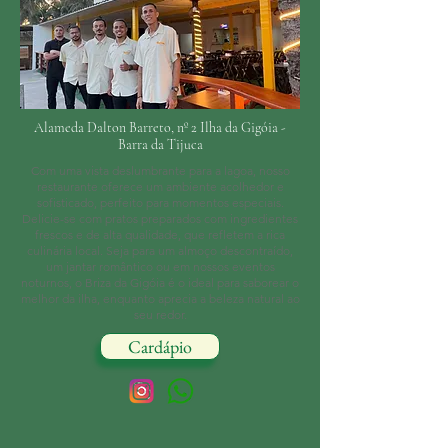
Alameda Dalton Barreto, nº 2 Ilha da Gigóia -
Barra da Tijuca
Com uma vista deslumbrante para a lagoa, nosso
restaurante oferece um ambiente acolhedor e
sofisticado, perfeito para momentos especiais.
Delicie-se com pratos preparados com ingredientes
frescos e de alta qualidade, que refletem a rica
culinária local. Seja para um almoço descontraído,
um jantar romântico ou em nossos eventos
noturnos, o Briza da Gigóia é o ideal para saborear o
melhor da ilha, enquanto aprecia a beleza natural ao
seu redor.
Cardápio