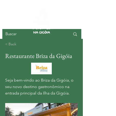
ISLA DE GIGOIA
< Back
Restaurante Briza da Gigóia
Seja bem-vindo ao Briza da Gigóia, o
seu novo destino gastronômico na
entrada principal da Ilha da Gigóia.