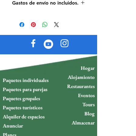
Gastos de envío no incluidos.
Los gastos de envío no están
incluidos; nos pondremos en
contacto con usted para acordar la
mejor opción de envío entre servicio
postal, mensajería, entrega en
motocicleta, Uber Moto o recogida
en tienda.
Hogar
Alojamiento
Paquetes individuales
Restaurantes
Paquetes para parejas
Eventos
Paquetes grupales
Tours
Paquetes turísticos
Blog
Alquiler de espacios
Almacenar
Anunciar
Planes