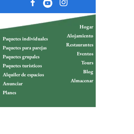
Hogar
Alojamiento
Paquetes individuales
Restaurantes
Paquetes para parejas
Eventos
Paquetes grupales
Tours
Paquetes turísticos
Blog
Alquiler de espacios
Almacenar
Anunciar
Planes
Política de cambios
Política de reembolso
¿Quieres estar al día de lo