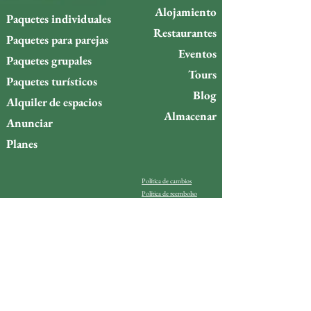
Alojamiento
Paquetes individuales
Restaurantes
Paquetes para parejas
Eventos
Paquetes grupales
Tours
Paquetes turísticos
Blog
Alquiler de espacios
Almacenar
Anunciar
Planes
Política de cambios
Política de reembolso
¿Quieres estar al día de lo
que ocurre en la isla de
Gigóia?
Email