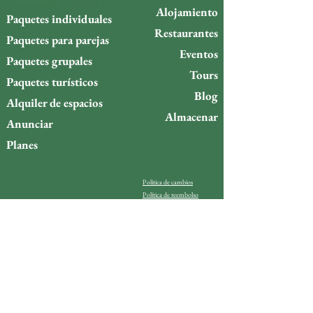
Alojamiento
Paquetes individuales
Restaurantes
Paquetes para parejas
Eventos
Paquetes grupales
Tours
Paquetes turísticos
Blog
Alquiler de espacios
Almacenar
Anunciar
Planes
Política de cambios
Política de reembolso
¿Quieres estar al día de lo
que ocurre en la isla de
Gigóia?
Email