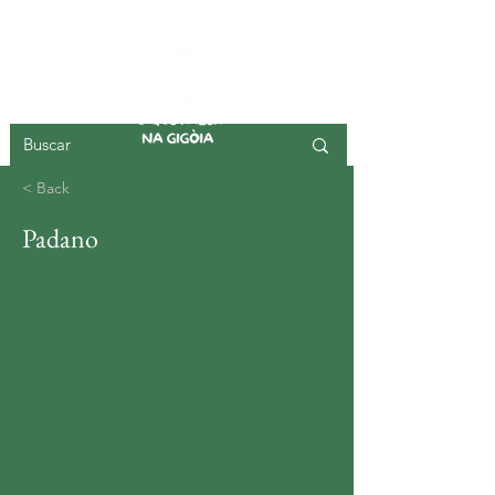
ISLA DE GIGOIA
< Back
Padano