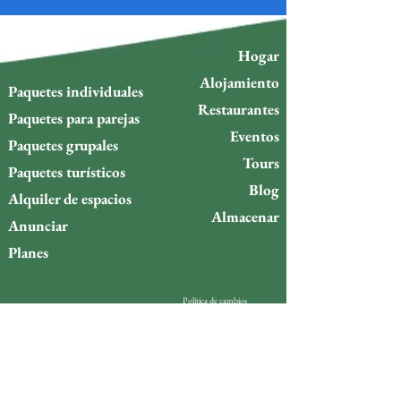
Hogar
Alojamiento
Paquetes individuales
Restaurantes
Paquetes para parejas
Eventos
Paquetes grupales
Tours
Paquetes turísticos
Blog
Alquiler de espacios
Almacenar
Anunciar
Planes
Política de cambios
Política de reembolso
¿Quieres estar al día de lo
que ocurre en la isla de