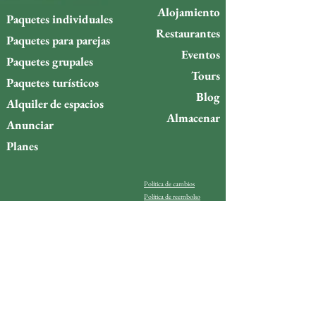
Alojamiento
Paquetes individuales
Restaurantes
Paquetes para parejas
Eventos
Paquetes grupales
Tours
Paquetes turísticos
Blog
Alquiler de espacios
Almacenar
Anunciar
Planes
Política de cambios
Política de reembolso
¿Quieres estar al día de lo
que ocurre en la isla de
Gigóia?
Email