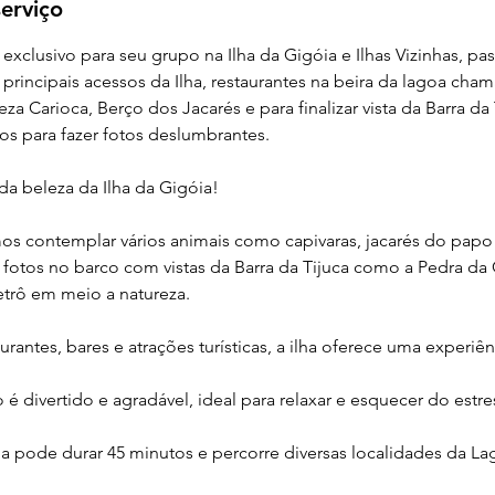
erviço
exclusivo para seu grupo na Ilha da Gigóia e Ilhas Vizinhas, p
 principais acessos da Ilha, restaurantes na beira da lagoa ch
a Carioca, Berço dos Jacarés e para finalizar vista da Barra da
s para fazer fotos deslumbrantes.
da beleza da Ilha da Gigóia!
s contemplar vários animais como capivaras, jacarés do papo
as fotos no barco com vistas da Barra da Tijuca como a Pedra da
rô em meio a natureza.
rantes, bares e atrações turísticas, a ilha oferece uma experiên
é divertido e agradável, ideal para relaxar e esquecer do estre
a pode durar 45 minutos e percorre diversas localidades da Lag