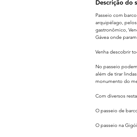
Descrição do s
Passeio com barco 
arquipélago, pelos
gastronômico, Venez
Gávea onde paramo
Venha descobrir to
No passeio podemo
além de tirar lind
monumento do met
Com diversos restau
O passeio de barco 
O passeio na Gigói