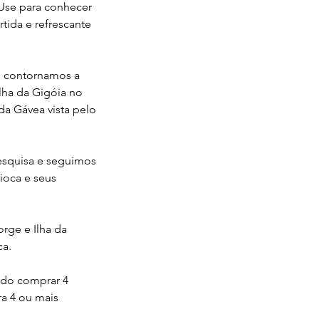
 Use para conhecer
tida e refrescante
is contornamos a
Ilha da Gigóia no
a Gávea vista pelo
Pesquisa e seguimos
ioca e seus
orge e Ilha da
ca.
ado comprar 4
ra 4 ou mais