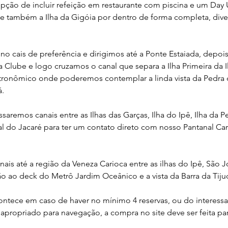
ção de incluir refeição em restaurante com piscina e um Day
 e também a Ilha da Gigóia por dentro de forma completa, diver
a no cais de preferência e dirigimos até a Ponte Estaiada, depo
a Clube e logo cruzamos o canal que separa a Ilha Primeira da 
ronômico onde poderemos contemplar a linda vista da Pedra d
á.
saremos canais entre as Ilhas das Garças, Ilha do Ipê, Ilha da 
l do Jacaré para ter um contato direto com nosso Pantanal Car
is até a região da Veneza Carioca entre as ilhas do Ipê, São J
o ao deck do Metrô Jardim Oceânico e a vista da Barra da Tiju
ontece em caso de haver no mínimo 4 reservas, ou do interess
apropriado para navegação, a compra no site deve ser feita pa