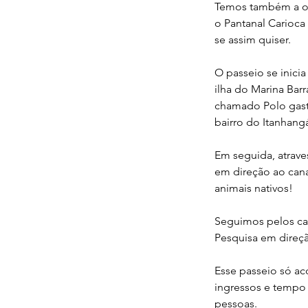
Temos também a op
o Pantanal Carioca
se assim quiser.
O passeio se inici
ilha do Marina Barr
chamado Polo gast
bairro do Itanhang
Em seguida, atraves
em direção ao cana
animais nativos!
Seguimos pelos cana
Pesquisa em direçã
Esse passeio só ac
ingressos e tempo 
pessoas.